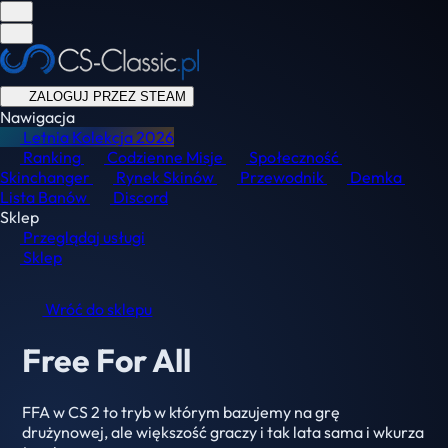
ZALOGUJ PRZEZ STEAM
Nawigacja
Letnia Kolekcja
2026
Ranking
Codzienne Misje
Społeczność
Skinchanger
Rynek Skinów
Przewodnik
Demka
Lista Banów
Discord
Sklep
Przeglądaj usługi
Sklep
Wróć do sklepu
Free For All
FFA w CS 2 to tryb w którym bazujemy na grę
drużynowej, ale większość graczy i tak lata sama i wkurza