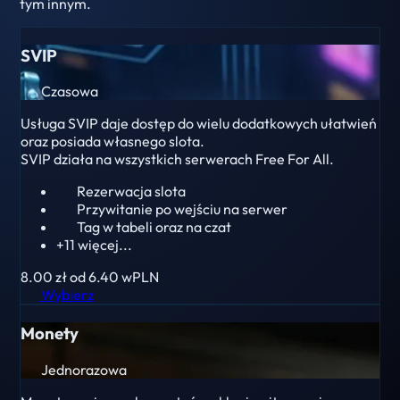
tym innym.
SVIP
Czasowa
Usługa SVIP daje dostęp do wielu dodatkowych ułatwień
oraz posiada własnego slota.
SVIP działa na wszystkich serwerach Free For All.
Rezerwacja slota
Przywitanie po wejściu na serwer
Tag w tabeli oraz na czat
+11 więcej...
8.00 zł
od 6.40
wPLN
Wybierz
Monety
Jednorazowa