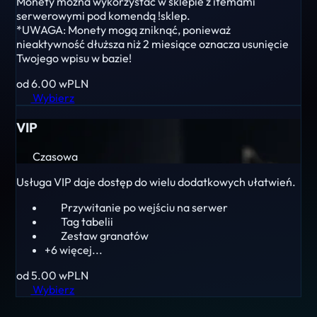
Monety można wykorzystać w sklepie z itemami
serwerowymi pod komendą !sklep.
*UWAGA: Monety mogą zniknąć, ponieważ
nieaktywność dłuższa niż 2 miesiące oznacza usunięcie
Twojego wpisu w bazie!
od 6.00
wPLN
Wybierz
VIP
Czasowa
Usługa VIP daje dostęp do wielu dodatkowych ułatwień.
Przywitanie po wejściu na serwer
Tag tabelii
Zestaw granatów
+6 więcej...
od 5.00
wPLN
Wybierz