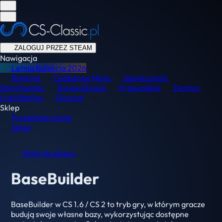
ZALOGUJ PRZEZ STEAM
Nawigacja
Letnia Kolekcja
2026
Ranking
Codzienne Misje
Społeczność
Skinchanger
Rynek Skinów
Przewodnik
Demka
Lista Banów
Discord
Sklep
Przeglądaj usługi
Sklep
Wróć do sklepu
BaseBuilder
BaseBuilder w CS 1.6 / CS 2 to tryb gry, w którym gracze
budują swoje własne bazy, wykorzystując dostępne