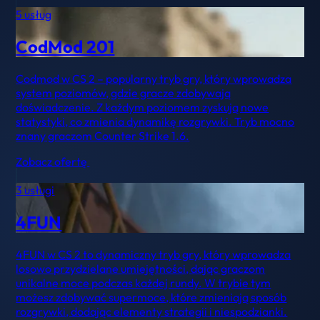
5 usług
CodMod 201
Codmod w CS 2 – popularny tryb gry, który wprowadza
system poziomów, gdzie gracze zdobywają
doświadczenie. Z każdym poziomem zyskują nowe
statystyki, co zmienia dynamikę rozgrywki. Tryb mocno
znany graczom Counter Strike 1.6.
Zobacz ofertę
3 usługi
4FUN
4FUN w CS 2 to dynamiczny tryb gry, który wprowadza
losowo przydzielane umiejętności, dając graczom
unikalne moce podczas każdej rundy. W trybie tym
możesz zdobywać supermoce, które zmieniają sposób
rozgrywki, dodając elementy strategii i niespodzianki.