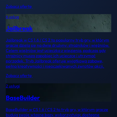
Zobacz ofertę
6 usług
Jailbreak
Jailbreak w CS 1.6 / CS 2 to popularny tryb gry, w którym
gracze dzielą się na dwie drużyny: strażników i więźniów.
Celem więźniów jest ucieczka z więzienia, podczas gdy
strażnicy muszą zapobiec ich ucieczce i utrzymać
porządek. Tryb Jailbreak oferuje wyjątkową zabawę,
pełną kreatywności i nieoczekiwanych zwrotów akcji.
Zobacz ofertę
2 usługi
BaseBuilder
BaseBuilder w CS 1.6 / CS 2 to tryb gry, w którym gracze
budują swoje własne bazy, wykorzystując dostępne