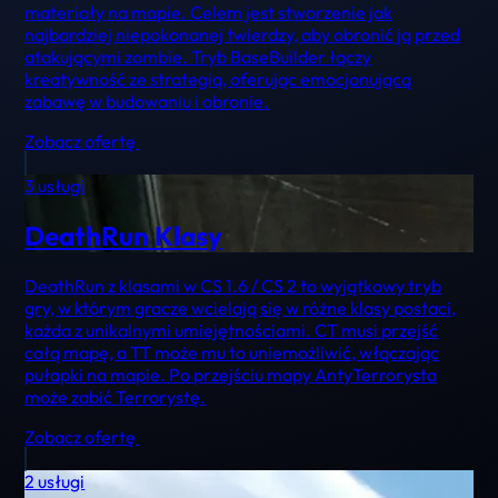
materiały na mapie. Celem jest stworzenie jak
najbardziej niepokonanej twierdzy, aby obronić ją przed
atakującymi zombie. Tryb BaseBuilder łączy
kreatywność ze strategią, oferując emocjonującą
zabawę w budowaniu i obronie.
Zobacz ofertę
3 usługi
DeathRun Klasy
DeathRun z klasami w CS 1.6 / CS 2 to wyjątkowy tryb
gry, w którym gracze wcielają się w różne klasy postaci,
każda z unikalnymi umiejętnościami. CT musi przejść
całą mapę, a TT może mu to uniemożliwić, włączając
pułapki na mapie. Po przejściu mapy AntyTerrorysta
może zabić Terrorystę.
Zobacz ofertę
2 usługi