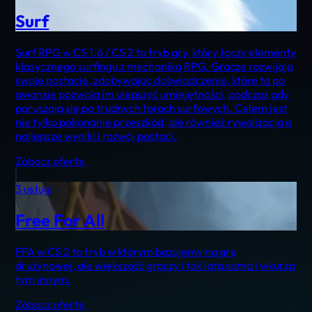
Surf
Surf RPG w CS 1.6 / CS 2 to tryb gry, który łączy elementy
klasycznego surfingu z mechaniką RPG. Gracze rozwijają
swoje postacie, zdobywając doświadczenie, które to po
awansie pozwala im ulepszyć umiejętności, podczas gdy
poruszają się po trudnych torach surfowych. Celem jest
nie tylko pokonanie przeszkód, ale również rywalizacja o
najlepsze wyniki i rozwój postaci.
Zobacz ofertę
3 usługi
Free For All
FFA w CS 2 to tryb w którym bazujemy na grę
drużynowej, ale większość graczy i tak lata sama i wkurza
tym innym.
Zobacz ofertę