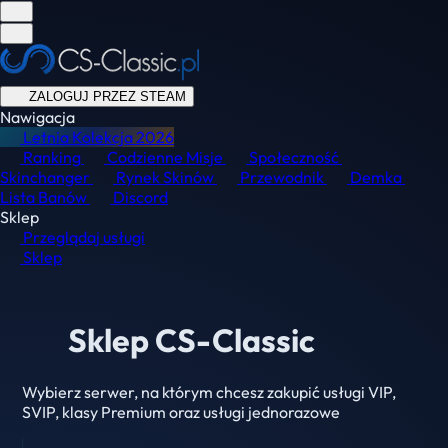
ZALOGUJ PRZEZ STEAM
Nawigacja
Letnia Kolekcja
2026
Ranking
Codzienne Misje
Społeczność
Skinchanger
Rynek Skinów
Przewodnik
Demka
Lista Banów
Discord
Sklep
Przeglądaj usługi
Sklep
Sklep CS-Classic
Wybierz serwer, na którym chcesz zakupić usługi VIP,
SVIP, klasy Premium oraz usługi jednorazowe