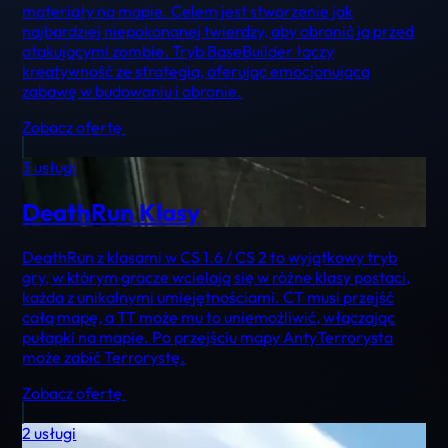
materiały na mapie. Celem jest stworzenie jak
najbardziej niepokonanej twierdzy, aby obronić ją przed
atakującymi zombie. Tryb BaseBuilder łączy
kreatywność ze strategią, oferując emocjonującą
zabawę w budowaniu i obronie.
Zobacz ofertę
3 usługi
DeathRun Klasy
DeathRun z klasami w CS 1.6 / CS 2 to wyjątkowy tryb
gry, w którym gracze wcielają się w różne klasy postaci,
każda z unikalnymi umiejętnościami. CT musi przejść
całą mapę, a TT może mu to uniemożliwić, włączając
pułapki na mapie. Po przejściu mapy AntyTerrorysta
może zabić Terrorystę.
Zobacz ofertę
2 usługi