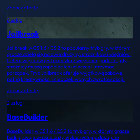
Zobacz ofertę
6 usług
Jailbreak
Jailbreak w CS 1.6 / CS 2 to popularny tryb gry, w którym
gracze dzielą się na dwie drużyny: strażników i więźniów.
Celem więźniów jest ucieczka z więzienia, podczas gdy
strażnicy muszą zapobiec ich ucieczce i utrzymać
porządek. Tryb Jailbreak oferuje wyjątkową zabawę,
pełną kreatywności i nieoczekiwanych zwrotów akcji.
Zobacz ofertę
2 usługi
BaseBuilder
BaseBuilder w CS 1.6 / CS 2 to tryb gry, w którym gracze
budują swoje własne bazy, wykorzystując dostępne