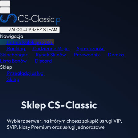
ZALOGUJ PRZEZ STEAM
Nawigacja
Letnia Kolekcja
2026
Ranking
Codzienne Misje
Społeczność
Skinchanger
Rynek Skinów
Przewodnik
Demka
Lista Banów
Discord
Sklep
Przeglądaj usługi
Sklep
Sklep CS-Classic
Wybierz serwer, na którym chcesz zakupić usługi VIP,
SVIP, klasy Premium oraz usługi jednorazowe