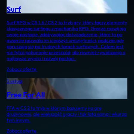
Surf
Surf RPG w CS 1.6 / CS 2 to tryb gry, który łączy elementy
klasycznego surfingu z mechaniką RPG. Gracze rozwijają
swoje postacie, zdobywając doświadczenie, które to po
awansie pozwala im ulepszyć umiejętności, podczas gdy
poruszają się po trudnych torach surfowych. Celem jest
nie tylko pokonanie przeszkód, ale również rywalizacja o
najlepsze wyniki i rozwój postaci.
Zobacz ofertę
3 usługi
Free For All
FFA w CS 2 to tryb w którym bazujemy na grę
drużynowej, ale większość graczy i tak lata sama i wkurza
tym innym.
Zobacz ofertę