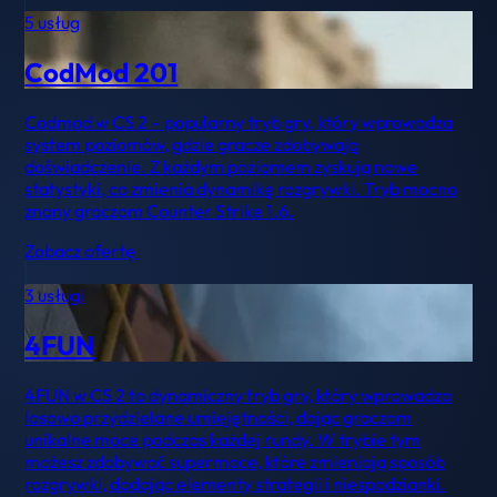
5 usług
CodMod 201
Codmod w CS 2 – popularny tryb gry, który wprowadza
system poziomów, gdzie gracze zdobywają
doświadczenie. Z każdym poziomem zyskują nowe
statystyki, co zmienia dynamikę rozgrywki. Tryb mocno
znany graczom Counter Strike 1.6.
Zobacz ofertę
3 usługi
4FUN
4FUN w CS 2 to dynamiczny tryb gry, który wprowadza
losowo przydzielane umiejętności, dając graczom
unikalne moce podczas każdej rundy. W trybie tym
możesz zdobywać supermoce, które zmieniają sposób
rozgrywki, dodając elementy strategii i niespodzianki.