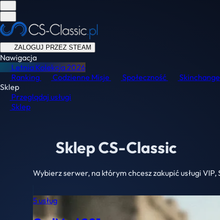
ZALOGUJ PRZEZ STEAM
Nawigacja
Letnia Kolekcja
2026
Ranking
Codzienne Misje
Społeczność
Skinchange
Sklep
Przeglądaj usługi
Sklep
Sklep CS-Classic
Wybierz serwer, na którym chcesz zakupić usługi VIP,
5 usług