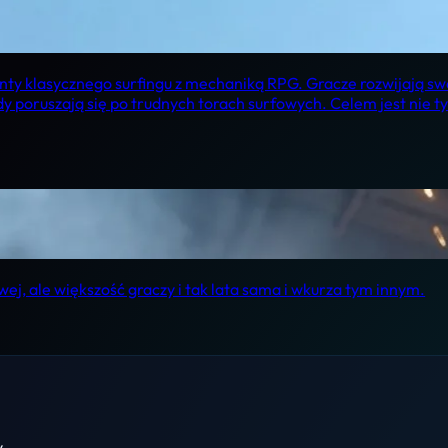
menty klasycznego surfingu z mechaniką RPG. Gracze rozwijają s
y poruszają się po trudnych torach surfowych. Celem jest nie ty
ej, ale większość graczy i tak lata sama i wkurza tym innym.
y