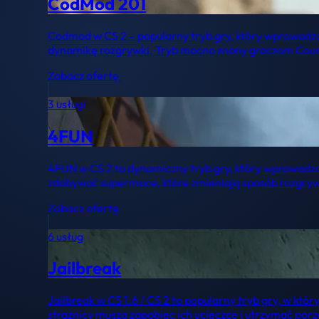
CodMod 201
Codmod w CS 2 – popularny tryb gry, który wprowadz
dynamikę rozgrywki. Tryb mocno znany graczom Count
Zobacz ofertę
3 usługi
4FUN
4FUN w CS 2 to dynamiczny tryb gry, który wprowadza
zdobywać supermoce, które zmieniają sposób rozgrywki
Zobacz ofertę
6 usług
Jailbreak
Jailbreak w CS 1.6 / CS 2 to popularny tryb gry, w któ
strażnicy muszą zapobiec ich ucieczce i utrzymać por