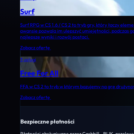
Surf
Surf RPG w CS 1.6 / CS 2 to tryb gry, który łączy ele
awansie pozwala im ulepszyć umiejętności, podczas gd
najlepsze wyniki i rozwój postaci.
Zobacz ofertę
3 usługi
Free For All
FFA w CS 2 to tryb w którym bazujemy na grę drużynow
Zobacz ofertę
Bezpieczne płatności
Płatności obsługiwane przez Cashbill - BLIK, przelew