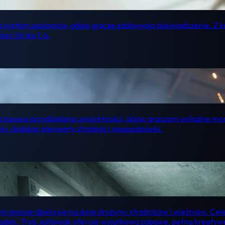
a system poziomów, gdzie gracze zdobywają doświadczenie. Z k
er Strike 1.6.
 losowo przydzielane umiejętności, dając graczom unikalne mo
, dodając elementy strategii i niespodzianki.
rym gracze dzielą się na dwie drużyny: strażników i więźniów. Ce
ządek. Tryb Jailbreak oferuje wyjątkową zabawę, pełną kreatyw