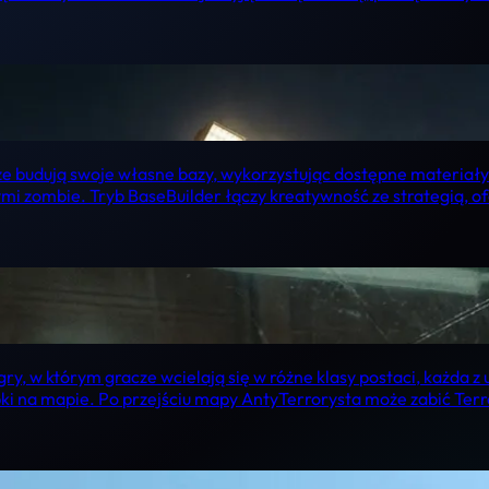
cze budują swoje własne bazy, wykorzystując dostępne materiały
ymi zombie. Tryb BaseBuilder łączy kreatywność ze strategią, 
gry, w którym gracze wcielają się w różne klasy postaci, każda 
ki na mapie. Po przejściu mapy AntyTerrorysta może zabić Terr