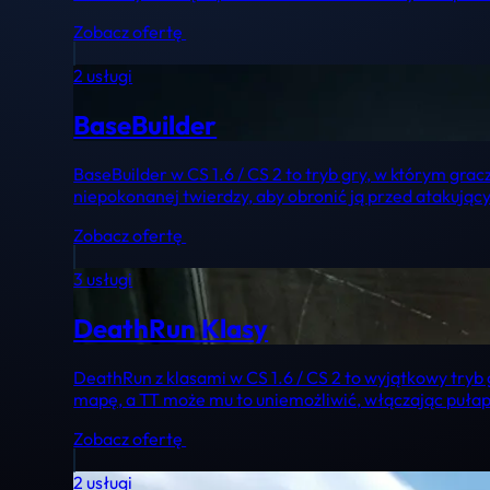
Zobacz ofertę
2 usługi
BaseBuilder
BaseBuilder w CS 1.6 / CS 2 to tryb gry, w którym gra
niepokonanej twierdzy, aby obronić ją przed atakując
Zobacz ofertę
3 usługi
DeathRun Klasy
DeathRun z klasami w CS 1.6 / CS 2 to wyjątkowy tryb 
mapę, a TT może mu to uniemożliwić, włączając pułap
Zobacz ofertę
2 usługi