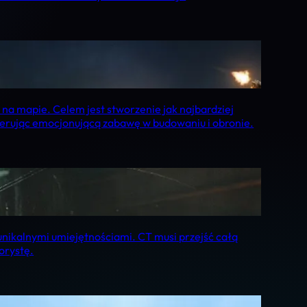
 na mapie. Celem jest stworzenie jak najbardziej
oferując emocjonującą zabawę w budowaniu i obronie.
z unikalnymi umiejętnościami. CT musi przejść całą
orystę.