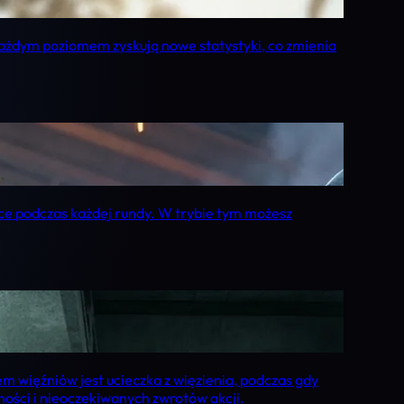
ażdym poziomem zyskują nowe statystyki, co zmienia
ce podczas każdej rundy. W trybie tym możesz
lem więźniów jest ucieczka z więzienia, podczas gdy
ności i nieoczekiwanych zwrotów akcji.